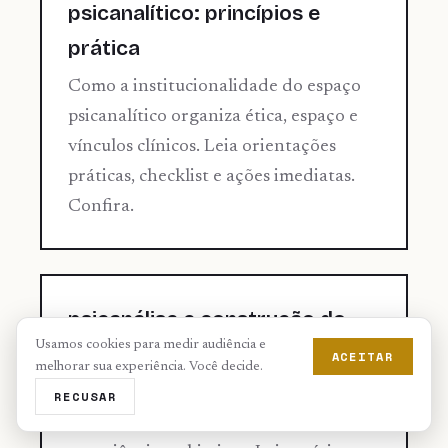
psicanalítico: princípios e
prática
Como a institucionalidade do espaço
psicanalítico organiza ética, espaço e
vínculos clínicos. Leia orientações
práticas, checklist e ações imediatas.
Confira.
psicanálise e construção do
Usamos cookies para medir audiência e
sentido: teoria e prática clínica
ACEITAR
melhorar sua experiência. Você decide.
Explore como a psicanálise e
RECUSAR
construção do sentido transforma