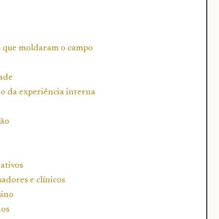
ias que moldaram o campo
dade
ão da experiência interna
são
ativos
adores e clínicos
sino
nos